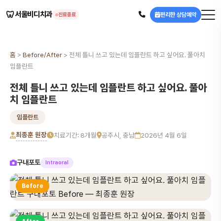
🦷
서울비디치과
편리한 상담예약
진료종료
홈
>
Before/After
>
전체 틀니 쓰고 있는데 임플란트 하고 싶어요. 풀아치
임플란트
전체 틀니 쓰고 있는데 임플란트 하고 싶어요. 풀아
치 임플란트
임플란트
최종훈 원장
치료기간: 8개월
공주시, 충남
2026년 4월 6일
구내포토
Intraoral
Before