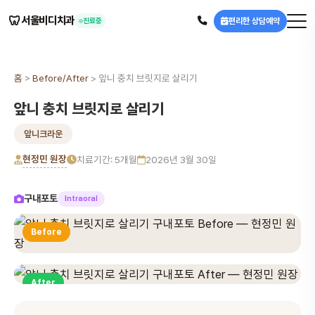
🦷
서울비디치과
편리한 상담예약
진료중
홈
>
Before/After
>
앞니 충치 브릿지로 살리기
앞니 충치 브릿지로 살리기
앞니크라운
현정민 원장
치료기간: 5개월
2026년 3월 30일
구내포토
Intraoral
Before
After