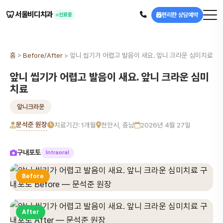
🦷
서울비디치과
편리한 상담예약
진료중
홈
>
Before/After
>
앞니 씹기가 어렵고 발음이 새요. 앞니 크라운 심미치료
앞니 씹기가 어렵고 발음이 새요. 앞니 크라운 심미
치료
앞니크라운
문석준 원장
치료기간: 1개월
천안시, 충남
2026년 4월 27일
구내포토
Intraoral
Before
After