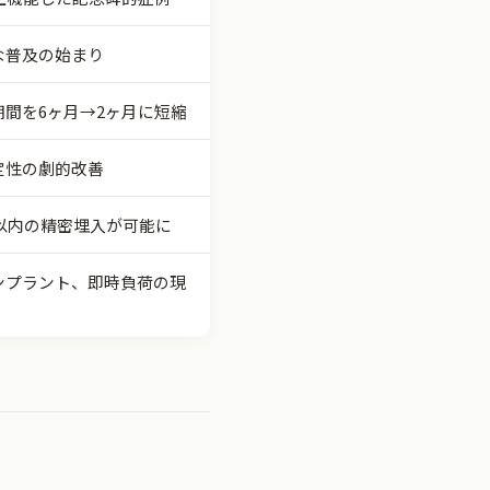
な普及の始まり
期間を6ヶ月→2ヶ月に短縮
定性の劇的改善
m以内の精密埋入が可能に
ンプラント、即時負荷の現