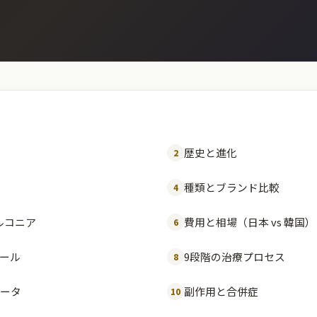
歴史と進化
2
種類とブランド比較
4
ジルコニア
費用と相場（日本 vs 韓国）
6
ール
9段階の治療プロセス
8
ータ
副作用と合併症
10