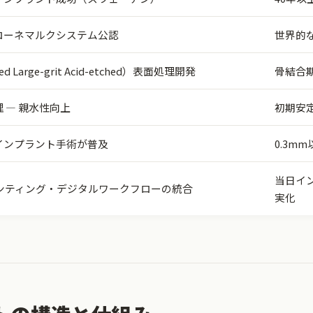
ローネマルクシステム公認
世界的
ed Large-grit Acid-etched）表面処理開発
骨結合
処理 — 親水性向上
初期安
インプラント手術が普及
0.3m
当日イ
リンティング・デジタルワークフローの統合
実化