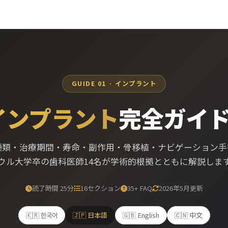
GUIDE 01 · インプラント
インプラント
完全ガイド 
種類・治療期間・寿命・副作用・骨移植・ナビゲーション手
ウル大学卒の歯科医師14名が学術的根拠とともに解説しま
読了時間 25分
16セクション
35+ FAQ
2026年5月更新
🇰🇷 한국어
🇯🇵 日本語
🇬🇧 English
🇨🇳 中文