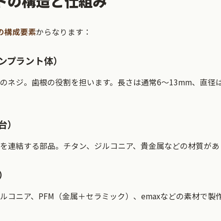
トの構造と仕組み
の構成要素
からなります：
インプラント体）
ネジ。歯根の役割を担います。長さは通常6～13mm、直径は3.
支台）
を連結する部品。チタン、ジルコニア、貴金属などの材質があ
）
ルコニア、PFM（金属＋セラミック）、emaxなどの素材で製