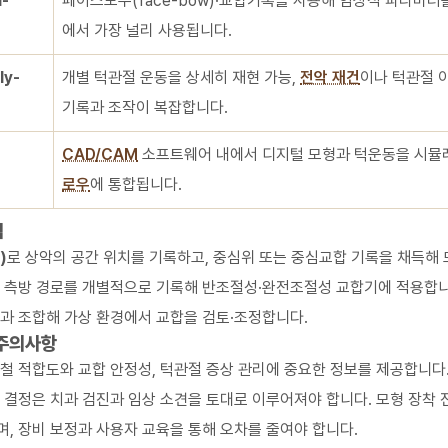
-
페이스보우(face-bow)·교합기록을 사용해 임상적 파라미터를
에서 가장 널리 사용됩니다.
y-
개별 턱관절 운동을 상세히 재현 가능,
전악 재건
이나 턱관절 
기록과 조작이 복잡합니다.
CAD/CAM
소프트웨어 내에서 디지털 모형과 턱운동을 시뮬
로우
에 통합됩니다.
법
)
로 상악의 공간 위치를 기록하고, 중심위 또는 중심교합 기록을 채득해
와 측방 경로를 개별적으로 기록해 반조절성·완전조절성 교합기에 적용합니
과 조합해 가상 환경에서 교합을 검토·조정합니다.
 주의사항
철 적합도와 교합 안정성, 턱관절 증상 관리에 중요한 정보를 제공합니다.
 결정은 치과 검진과 임상 소견을 토대로 이루어져야 합니다. 모형 장착 
, 장비 보정과 사용자 교육을 통해 오차를 줄여야 합니다.