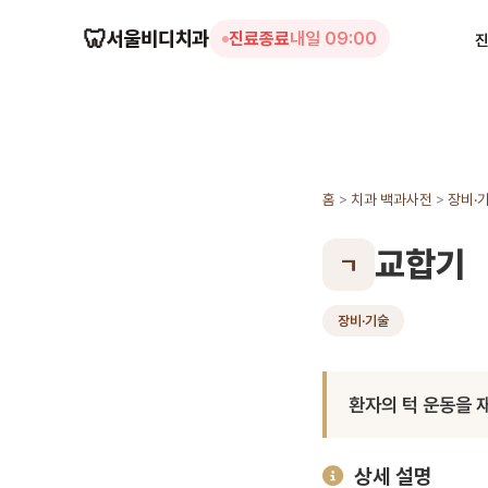
🦷
서울비디치과
진료종료
내일 09:00
홈
>
치과 백과사전
>
장비·
교합기
ㄱ
장비·기술
환자의 턱 운동을 
상세 설명