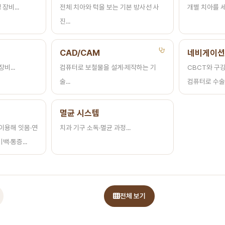
장비...
전체 치아와 턱을 보는 기본 방사선 사
개별 치아를 세
진...
CAD/CAM
네비게이션
비...
컴퓨터로 보철물을 설계·제작하는 기
CBCT와 구
술...
컴퓨터로 수술 
멸균 시스템
이용해 잇몸·연
치과 기구 소독·멸균 과정...
·통증...
전체 보기