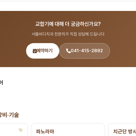
 출신 14인 전문의 협진 시스템으로 장비·기술 분야를 포함한 종합 치과 진료를 제
892 또는 온라인 예약(bdbddc.com/reservation)으로 상담을 받으실 수 있습니
교합기에 대해 더 궁금하신가요?
서울비디치과 전문의가 직접 상담해 드립니다
예약하기
041-415-2892
어
장비·기술
파노라마
치근단 방