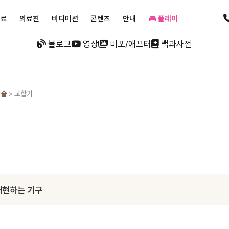
진료
의료진
비디미션
콘텐츠
안내
🎮 플레이
블로그
영상
비포/애프터
백과사전
기술
>
교합기
재현하는 기구