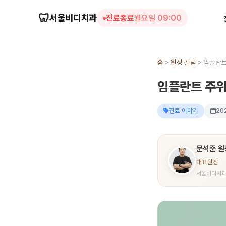
🦷
서울비디치과
진료종료
월요일 09:00
홈
>
원장 컬럼
>
임플란트
임플란트 주위
진료 이야기
20
문석준 원
대표원장
서울비디치