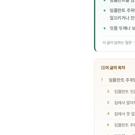
임플란트를 심
임플란트 주위
일으키거나 진
잇몸 두께나 보
이 글이 답하는 질문 
이 글의 목차
임플란트 주위염
임플란트 잇
집에서 알아채
집에서 못 
임플란트 주