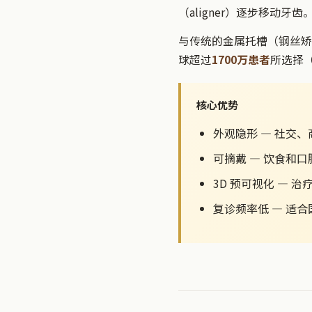
（aligner）逐步移动牙
与传统的金属托槽（钢丝矫
球超过
1700万患者
所选择（
核心优势
外观隐形 — 社交
可摘戴 — 饮食和
3D 预可视化 — 
复诊频率低 — 适