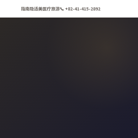
指南
隐适美
医疗旅游
📞 +82-41-415-2892