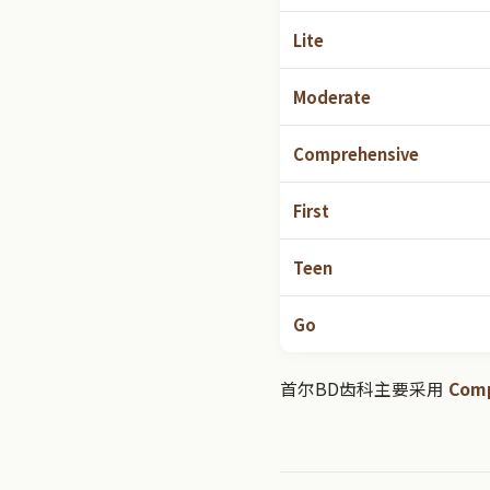
Lite
Moderate
Comprehensive
First
Teen
Go
首尔BD齿科主要采用
Com