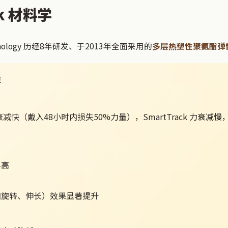
ck 材料学
 Technology 历经8年研发、于2013年全面采用的
多层热塑性聚氨酯弹
性
衰减快（戴入48小时内损失50%力量），SmartTrack 力衰减慢
料高
如旋转、伸长）效果显著提升