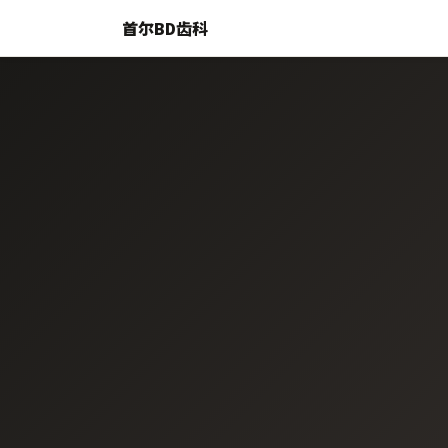
首尔BD齿科