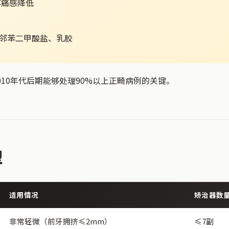
疼痛感降低
、邻苯二甲酸盐、乳胶
010年代后期能够处理90%以上正畸病例的关键。
型
适用情况
矫治器数
非常轻微（前牙拥挤≤2mm）
≤7副