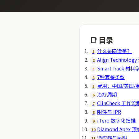
📑 目录
什么是隐适美？
1
Align Technolo
2
SmartTrack 材料
3
7种套餐类型
4
费用：中国/美国/英
5
治疗周期
6
ClinCheck 工作流
7
附件与 IPR
8
iTero 数字化扫描
9
Diamond Apex 
10
适应症与局限
11