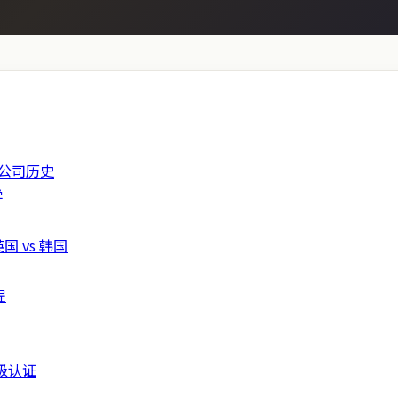
gy 公司历史
学
国 vs 韩国
程
顶级认证