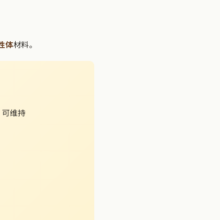
性体
材料。
，可维持