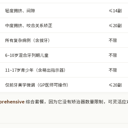
轻度拥挤、间隙
≤14副
中度拥挤、咬合关系矫正
≤20副
所有复杂病例（含拔牙）
不限
6~10岁混合牙列期儿童
不限
11~17岁青少年（含萌出指示器）
不限
仅前牙美学微调（GP医师可操作）
≤20副
prehensive
综合套餐，因为它没有矫治器数量限制，可灵活应