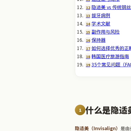
隐适美 vs 传统钢
12
拔牙病例
13
学术文献
14
副作用与风险
15
保持器
16
如何选择优秀的正
17
韩国医疗旅游指南
18
35个常见问题（FA
19
什么是隐适
1
隐适美（Invisalign）
是由