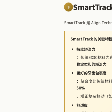
SmartTra
3
SmartTrack 是 Align
SmartTrack 的关键特
持续矫治力
：传统EX30材料力
稳定柔和的矫治力
更好的牙齿包裹度
：贴合度比传统材
50%
，矫正复杂移动（
舒适度