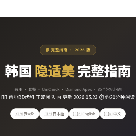
📘 完整指南 · 2026 版
韩国
隐适美
完整指南
费用 · 套餐 · ClinCheck · Diamond Apex · 35个常见问题
👨‍⚕️ 首尔BD齿科 正畸团队
📅 更新 2026.05.23
⏱ 约20分钟阅读
🇰🇷 한국어
🇯🇵 日本語
🇬🇧 English
🇨🇳 中文