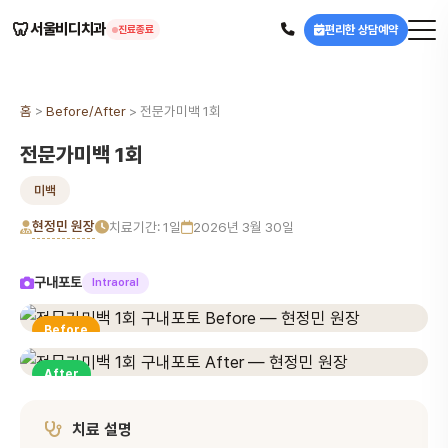
🦷
서울비디치과
편리한 상담예약
진료종료
홈
>
Before/After
>
전문가미백 1회
전문가미백 1회
미백
현정민 원장
치료기간: 1일
2026년 3월 30일
구내포토
Intraoral
Before
After
치료 설명