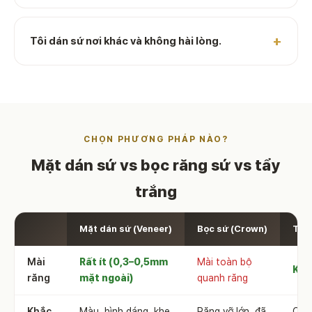
Tôi dán sứ nơi khác và không hài lòng.
CHỌN PHƯƠNG PHÁP NÀO?
Mặt dán sứ vs bọc răng sứ vs tẩy
trắng
Mặt dán sứ (Veneer)
Bọc sứ (Crown)
Tẩy
Mài
Rất ít (0,3–0,5mm
Mài toàn bộ
Khô
răng
mặt ngoài)
quanh răng
Khắc
Màu, hình dáng, khe
Răng vỡ lớn, đã
Chỉ 