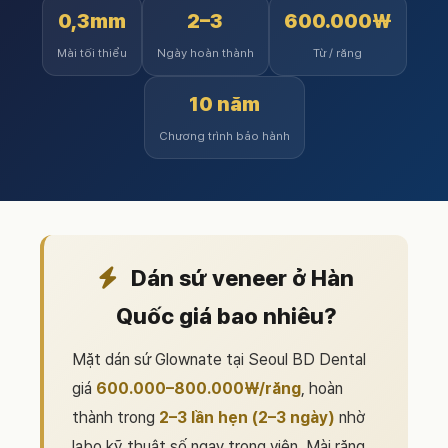
0,3mm
2–3
600.000₩
Mài tối thiểu
Ngày hoàn thành
Từ / răng
10 năm
Chương trình bảo hành
Dán sứ veneer ở Hàn
Quốc giá bao nhiêu?
Mặt dán sứ Glownate tại Seoul BD Dental
giá
600.000–800.000₩/răng
, hoàn
thành trong
2–3 lần hẹn (2–3 ngày)
nhờ
labo kỹ thuật số ngay trong viện. Mài răng