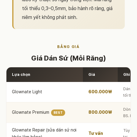
tối thiểu 0,3–0,5mm, bảo hành rõ ràng, giá
niêm yết không phát sinh.
BẢNG GIÁ
Giá Dán Sứ (Mỗi Răng)
Lựa chọn
Giá
Ghi ch
Dán sứ 
Glownate Light
600.000₩
tối thiể
Dòng si
Glownate Premium
800.000₩
BEST
BS. Hy
Glownate Repair (sửa dán sứ nơi
Tùy tình
Tư vấn
tại