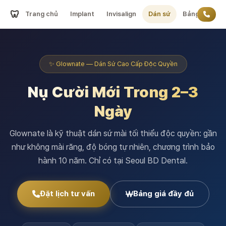
🦷
Trang chủ
Implant
Invisalign
Dán sứ
Bảng giá
✨ Glownate — Dán Sứ Cao Cấp Độc Quyền
Nụ Cười Mới Trong 2–3
Ngày
Glownate là kỹ thuật dán sứ mài tối thiểu độc quyền: gần
như không mài răng, độ bóng tự nhiên, chương trình bảo
hành 10 năm. Chỉ có tại Seoul BD Dental.
Đặt lịch tư vấn
Bảng giá đầy đủ