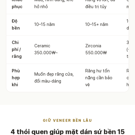
phục
hở nhỏ
điều trị tủy
màu
Độ
1–3 
10–15 năm
10–15+ năm
bền
duy 
Chi
300
Ceramic
Zirconia
phí /
(+VA
350.000₩~
550.000₩
răng
trìn
Phù
Răng hư tổn
Răn
Muốn đẹp răng cửa,
hợp
nặng cần bảo
chỉ 
đổi màu-dáng
khi
vệ
hơn
GIỮ VENEER BỀN LÂU
4 thói quen giúp mặt dán sứ bền 15