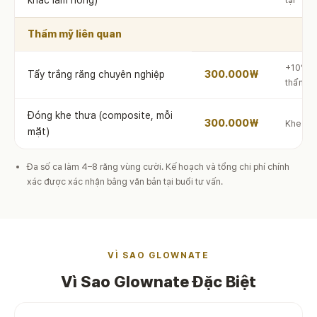
khác làm hỏng)
Thẩm mỹ liên quan
+10% V
Tẩy trắng răng chuyên nghiệp
300.000₩
thẩm m
Đóng khe thưa (composite, mỗi
300.000₩
Khe hở 
mặt)
Đa số ca làm 4–8 răng vùng cười. Kế hoạch và tổng chi phí chính
xác được xác nhận bằng văn bản tại buổi tư vấn.
VÌ SAO GLOWNATE
Vì Sao Glownate Đặc Biệt