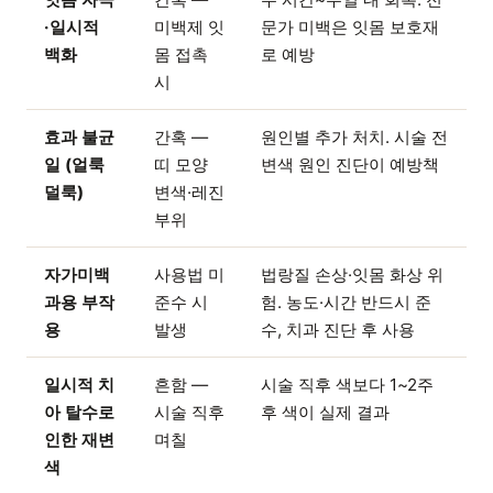
·일시적
미백제 잇
문가 미백은 잇몸 보호재
백화
몸 접촉
로 예방
시
효과 불균
간혹 —
원인별 추가 처치. 시술 전
일 (얼룩
띠 모양
변색 원인 진단이 예방책
덜룩)
변색·레진
부위
자가미백
사용법 미
법랑질 손상·잇몸 화상 위
과용 부작
준수 시
험. 농도·시간 반드시 준
용
발생
수, 치과 진단 후 사용
일시적 치
흔함 —
시술 직후 색보다 1~2주
아 탈수로
시술 직후
후 색이 실제 결과
인한 재변
며칠
색