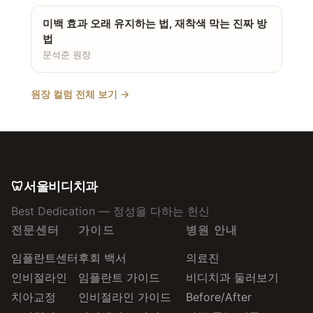
미백 효과 오래 유지하는 법, 재착색 막는 진짜 방
법
문석준 원장
원장 컬럼 전체 보기 →
🦷
서울비디치과
Best Dedication — 정성을 다하는 헌신
전문센터
가이드
병원 안내
임플란트센터
후회 백서
의료진
인비절라인
임플란트 가이드
비디치과 둘러보기
치아교정
인비절라인 가이드
Before/After