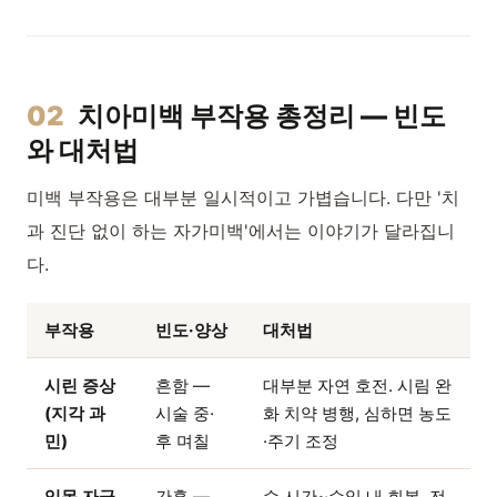
02
치아미백 부작용 총정리 — 빈도
와 대처법
미백 부작용은 대부분 일시적이고 가볍습니다. 다만 '치
과 진단 없이 하는 자가미백'에서는 이야기가 달라집니
다.
부작용
빈도·양상
대처법
시린 증상
흔함 —
대부분 자연 호전. 시림 완
(지각 과
시술 중·
화 치약 병행, 심하면 농도
민)
후 며칠
·주기 조정
잇몸 자극
간혹 —
수 시간~수일 내 회복. 전